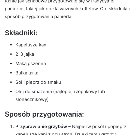
Kanie jak schabowe przygotowuje się w tradycyjnej
panierce, takiej jak do klasycznych kotletów. Oto składniki i
sposób przygotowania panierki:
Składniki:
Kapelusze kani
2-3 jajka
Mąka pszenna
Bułka tarta
Sól i pieprz do smaku
Olej do smażenia (najlepiej rzepakowy lub
słonecznikowy)
Sposób przygotowania:
Przyprawianie grzybów
– Najpierw posól i popieprz
kapelusze kani z obu stron. Dzięki temu grzyby