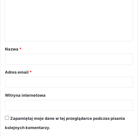
m
e
n
t
a
Nazwa
*
r
z
*
Adres email
*
Witryna internetowa
Zapamiętaj moje dane w tej przeglądarce podczas pisania
kolejnych komentarzy.