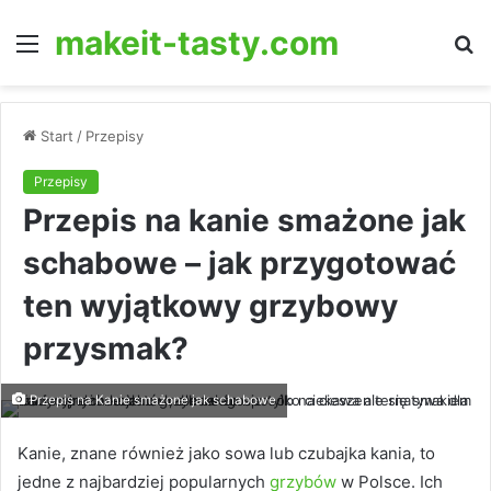
makeit-tasty.com
Menu
S
fo
Start
/
Przepisy
Przepisy
Przepis na kanie smażone jak
schabowe – jak przygotować
ten wyjątkowy grzybowy
przysmak?
Przepis na Kanie smażone jak schabowe
Kanie, znane również jako sowa lub czubajka kania, to
jedne z najbardziej popularnych
grzybów
w Polsce. Ich