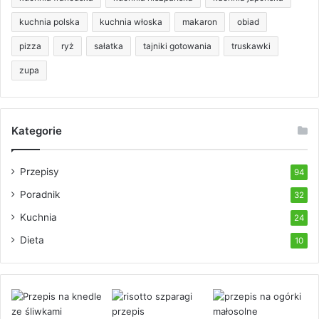
kuchnia polska
kuchnia włoska
makaron
obiad
pizza
ryż
sałatka
tajniki gotowania
truskawki
zupa
Kategorie
Przepisy
94
Poradnik
32
Kuchnia
24
Dieta
10