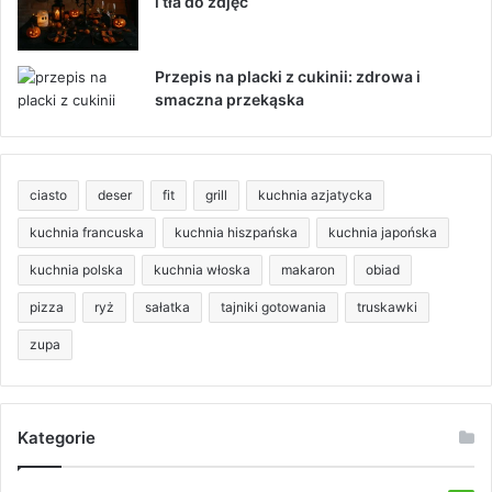
i tła do zdjęć
Przepis na placki z cukinii: zdrowa i
smaczna przekąska
ciasto
deser
fit
grill
kuchnia azjatycka
kuchnia francuska
kuchnia hiszpańska
kuchnia japońska
kuchnia polska
kuchnia włoska
makaron
obiad
pizza
ryż
sałatka
tajniki gotowania
truskawki
zupa
Kategorie